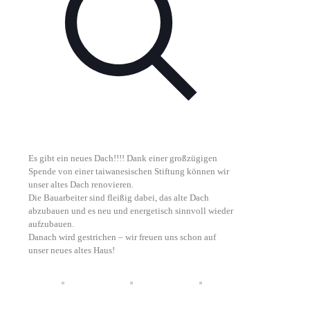
Es gibt ein neues Dach!!!! Dank einer großzügigen
Spende von einer taiwanesischen Stiftung können wir
unser altes Dach renovieren.
Die Bauarbeiter sind fleißig dabei, das alte Dach
abzubauen und es neu und energetisch sinnvoll wieder
aufzubauen.
Danach wird gestrichen – wir freuen uns schon auf
unser neues altes Haus!