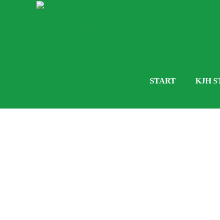
START
KJH S